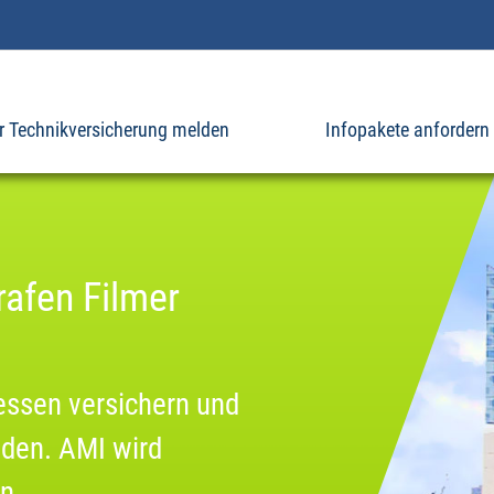
r Technikversicherung melden
Infopakete anfordern
rafen Filmer
essen versichern und
nden. AMI wird
n.