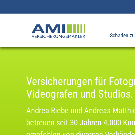
Kameraversicherung.de
Schaden zu
Versicherungen für Fotog
Videografen und Studios.
Andrea Riebe und Andreas Matthi
betreuen seit 30 Jahren 4.000 Ku
empfohlen von diversen Verbände